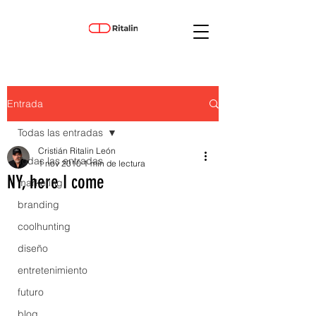
Entrada
Todas las entradas
Cristián Ritalin León
Todas las entradas
1 nov 2010
1 min de lectura
NY, here I come
marketing
branding
coolhunting
diseño
entretenimiento
futuro
blog