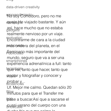
data-driven creativity
emprendimiento
No soy Comodoro, pero no me 
quejo.He viajado bastante. Y aún 
estrategia
así, hace mucho que no estaba 
gadgets
realmente nervioso por un viaje. 
motivation
Encontrarme de cara a la ciudad 
personales
más ondera del planeta, en el 
Seminario más importante del 
Publicidad
mundo, seguro que va a ser una 
smartphones
experiencia adrenalínica a full: tanto 
tecnología
que ver, tanto que hacer, tanto que 
anotar y fotografiar y conocer y 
Viajes
probar y…
tendencias
Uf. Mejor me calmo. Quedan sólo 20 
Wow
minutos para que el Transfer me 
pase a buscar.Así que a sacarse el 
B2B
cuasi-verano del cuerpo con una 
Showcase