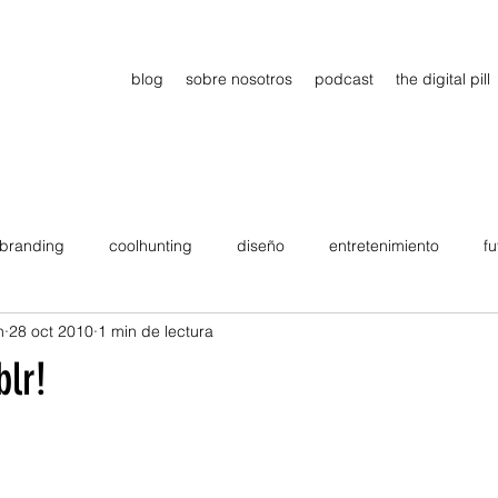
blog
sobre nosotros
podcast
the digital pill
branding
coolhunting
diseño
entretenimiento
fu
n
28 oct 2010
1 min de lectura
dimiento
estrategia
gadgets
motivation
persona
lr!
Viajes
tendencias
Wow
B2B
Showcase