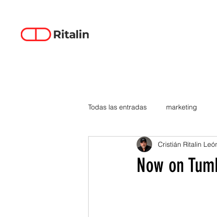
Todas las entradas
marketing
Cristián Ritalin Leó
data-driven creativity
empren
Now on Tumb
smartphones
tecnología