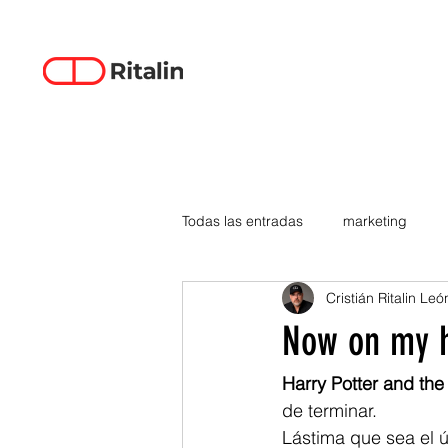
Todas las entradas
marketing
Cristián Ritalin Leó
data-driven creativity
empren
Now on my 
smartphones
tecnología
Harry Potter and the
de terminar.
Lástima que sea el ú