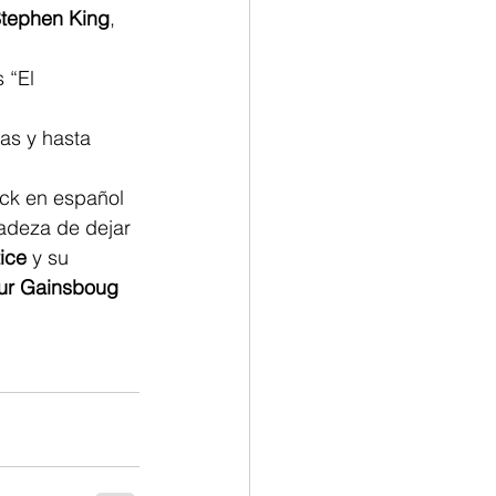
Stephen King
, 
 “El 
as y hasta 
ock en español 
cadeza de dejar 
ice 
y su 
ur Gainsboug 