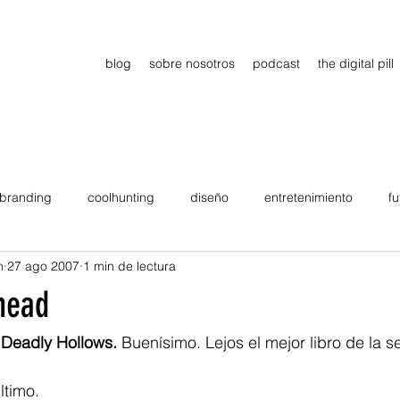
blog
sobre nosotros
podcast
the digital pill
branding
coolhunting
diseño
entretenimiento
fu
n
27 ago 2007
1 min de lectura
dimiento
estrategia
gadgets
motivation
persona
head
Viajes
tendencias
Wow
B2B
Showcase
 Deadly Hollows. 
Buenísimo. Lejos el mejor libro de la s
ltimo.