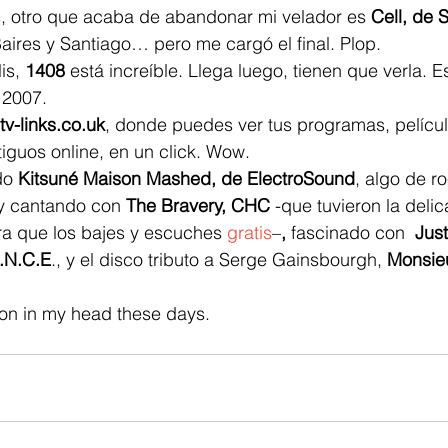
s, otro que acaba de abandonar mi velador es 
Cell, de 
aires y Santiago… pero me cargó el final. Plop.
is, 
1408
 está increíble. Llega luego, tienen que verla. Es
 2007.
tv-links.co.uk
, donde puedes ver tus programas, películ
guos online, en un click. Wow.
do 
Kitsuné Maison Mashed, de ElectroSound
, algo de r
y cantando con 
The Bravery, CHC 
-que tuvieron la deli
ra que los bajes y escuches 
gratis
–
,
 fascinado con 
 Just
.N.C.E
., y el disco tributo a Serge Gainsbourgh, 
Monsie
 on in my head these days.