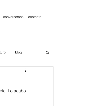
conversemos
contacto
turo
blog
les
Publicidad
erie. Lo acabo 