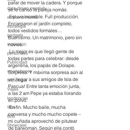
parar de mover la cadera. Y porque 
data-driven creativity
se le cansó la pareja nomás.
 Estuvo increíble. Full producción. 
emprendimiento
Encarparon el jardín completo, 
estrategia
todos vestidos formales… 
gadgets
Buenísimo. Un matrimonio, pero sin 
motivation
novios.
 Lo mejor es que llegó gente de 
personales
todas partes para celebrar: desde 
Publicidad
argentina, los papás de Dolape. 
smartphones
Sorpresa. Y máxima sorpresa aún al 
ver llegar a sus amigos de Isla de 
tecnología
Pascua! Entre tanta emoción junta, 
Viajes
a las 2 am Pepe ya estaba llorando 
tendencias
en polvo.
 En fin. Mucho baile, mucha 
Wow
conversa y mucho mucho copete –
B2B
mi cuñada aprovechó de pitutear 
Showcase
de barwoman. Según ella contó 