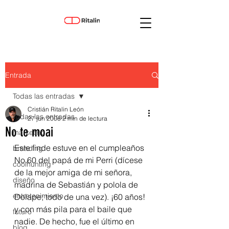
Entrada
Todas las entradas
Cristián Ritalin León
Todas las entradas
27 jun 2006
2 min de lectura
No te moai
marketing
Este finde estuve en el cumpleaños 
branding
No.60 del papá de mi Perri (dícese 
coolhunting
de la mejor amiga de mi señora, 
diseño
madrina de Sebastián y polola de 
entretenimiento
Dolape; todo de una vez). ¡60 años! 
y con más pila para el baile que 
futuro
nadie. De hecho, fue el último en 
blog