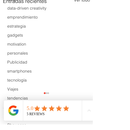
Ver todo
Entradas recientes
data-driven creativity
emprendimiento
estrategia
gadgets
motivation
personales
Publicidad
smartphones
tecnología
Viajes
tendencias
Wow
B2B
Comentarios
Showcase