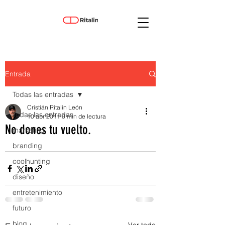
Entrada
Todas las entradas
Cristián Ritalin León
Todas las entradas
10 abr 2011
0 min de lectura
No dones tu vuelto.
marketing
branding
coolhunting
diseño
entretenimiento
futuro
blog