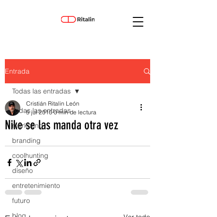
Entrada
Todas las entradas
Cristián Ritalin León
Todas las entradas
5 jul 2010
0 min de lectura
Nike se las manda otra vez
marketing
branding
coolhunting
diseño
entretenimiento
futuro
blog