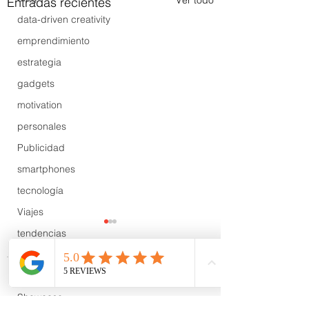
Ver todo
Entradas recientes
data-driven creativity
emprendimiento
estrategia
gadgets
motivation
personales
Publicidad
smartphones
tecnología
Viajes
tendencias
Wow
B2B
Comentarios
Showcase