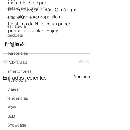
increíble. Siempre.
data-driven creativity
De muestra, un botón. O más que 
un botón, unas zapatillas.
emprendimiento
Lo último de Nike es un punchi 
estrategia
punchi de suelas. Enjoy.
gadgets
motivation
personales
Publicidad
smartphones
Ver todo
Entradas recientes
tecnología
Viajes
tendencias
Wow
B2B
Showcase