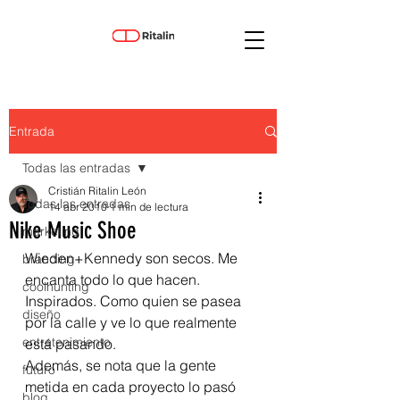
Entrada
Todas las entradas
Cristián Ritalin León
Todas las entradas
14 abr 2010
1 min de lectura
Nike Music Shoe
marketing
Wieden+Kennedy son secos. Me 
branding
encanta todo lo que hacen.
coolhunting
Inspirados. Como quien se pasea 
diseño
por la calle y ve lo que realmente 
entretenimiento
está pasando.
Además, se nota que la gente 
futuro
metida en cada proyecto lo pasó 
blog