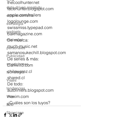
thecoolhunter.net
data-driven creativity
facehunter.blogspot.com
apple.com/trailers
emprendimiento
logolounge.com
estrategia
swissmiss.typepad.com
gadgets
bakmagazine.com
motivation
De música:
much-music.net
personales
samanosukechill.blogspot.com
Publicidad
De series & más:
smartphones
Darkvill3.com
chilewarez.cl
tecnología
shared.cl
Viajes
De todo:
tendencias
autoliniers.blogspot.com
maxim.com
Wow
¿Cuáles son los tuyos?
B2B
Showcase