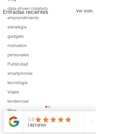
data-driven creativity
Ver todo
Entradas recientes
emprendimiento
estrategia
gadgets
motivation
personales
Publicidad
smartphones
tecnología
Viajes
tendencias
Wow
B2B
Showcase
Comentarios