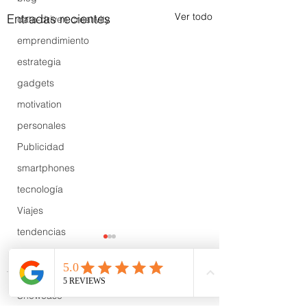
Ver todo
Entradas recientes
data-driven creativity
emprendimiento
estrategia
gadgets
motivation
personales
Publicidad
smartphones
tecnología
Viajes
tendencias
Wow
B2B
Comentarios
Showcase