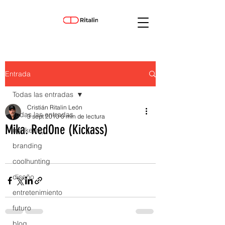
Entrada
Todas las entradas
Cristián Ritalin León
Todas las entradas
3 sept 2010
0 min de lectura
Mika. RedOne (Kickass)
marketing
branding
coolhunting
diseño
entretenimiento
futuro
blog