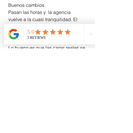
Buenos cambios.  
Pasan las horas y  la agencia 
vuelve a la cuasi tranquilidad. El 
piso 14 ya respira tranquilo… y 
muchos volvieron a ponerse las 
máscaras.
Lo bueno es que las caras reales se 
me quedaron en la retina.
Ver todo
Entradas recientes