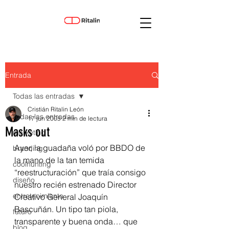
Entrada
Todas las entradas
Cristián Ritalin León
Todas las entradas
17 jun 2005
2 min de lectura
Masks out
marketing
Ayer, la guadaña voló por BBDO de 
branding
la mano de la tan temida 
coolhunting
“reestructuración” que traía consigo 
diseño
nuestro recién estrenado Director 
entretenimiento
Creativo General Joaquín 
Bascuñán. Un tipo tan piola, 
futuro
transparente y buena onda… que 
blog