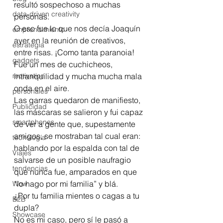
resultó sospechoso a muchas 
data-driven creativity
personas.
O eso fue lo que nos decía Joaquín 
emprendimiento
ayer en la reunión de creativos, 
estrategia
entre risas. ¡Como tanta paranoia! 
gadgets
Fue un mes de cuchicheos, 
motivation
intranquilidad y mucha mucha mala 
onda en el aire.
personales
Las garras quedaron de manifiesto, 
Publicidad
las máscaras se salieron y fui capaz 
smartphones
de ver a gente que, supestamente 
amigos, se mostraban tal cual eran: 
tecnología
hablando por la espalda con tal de 
Viajes
salvarse de un posible naufragio 
tendencias
que nunca fue, amparados en que 
“lo hago por mi familia” y blá. 
Wow
¿Por tu familia mientes o cagas a tu 
B2B
dupla?
Showcase
No es mi caso, pero sí le pasó a 