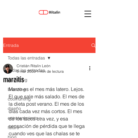
Entrada
Todas las entradas
Cristián Ritalin León
Todas las entradas
5 mar 2008
1 min de lectura
marzitis
marketing
Marzo es el mes más latero. Lejos. 
branding
El que sale más salado. El mes de 
coolhunting
la dieta post verano. El mes de los 
diseño
días cada vez más cortos. El mes 
entretenimiento
de los tacos otra vez, y esa 
sensación de pérdida que te llega 
futuro
cuando ves que las chalas se te 
blog