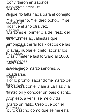
convirtieron en zapatos.
data-driven creativity
Marzo.
Y que no falta nada para el conejito. 
emprendimiento
Y el invierno. Y el dieciocho… Y se 
estrategia
nos fue el año otra vez.
gadgets
Marzo es el primer día del resto del 
motivation
año. El mes aguafiestas que 
empieza a cerrar los kioscos de las 
personales
playas, nublar el cielo, acortar los 
Publicidad
días y meterle fast forward al 2008.
smartphones
Que lata.
En fin, llegó marzo señores. A 
tecnología
cuadrarse.
Viajes
Por lo pronto, sacándome marzo de 
tendencias
la cabeza con el viaje a La Paz y la 
filmación y conocer un país distinto. 
Wow
Con eso, a ver si se me olvida 
B2B
Marzo un ratito. Creo que con el 
Showcase
puro casting como que se me está 