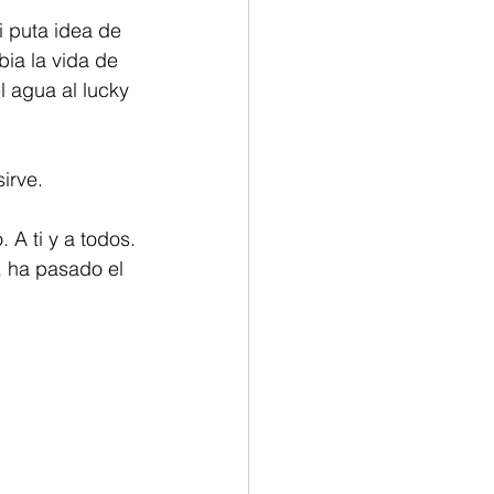
 puta idea de 
ia la vida de 
l agua al lucky 
irve.
. A ti y a todos.
 ha pasado el 