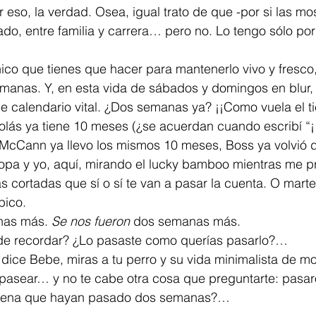
 eso, la verdad. Osea, igual trato de que -por si las mo
do, entre familia y carrera… pero no. Lo tengo sólo por
ico que tienes que hacer para mantenerlo vivo y fresco
manas. Y, en esta vida de sábados y domingos en blur,
e calendario vital. ¿Dos semanas ya? ¡¡Como vuela el t
olás ya tiene 10 meses (¿se acuerdan cuando escribí “¡
 McCann ya llevo los mismos 10 meses, Boss ya volvió d
opa y yo, aquí, mirando el lucky bamboo mientras me p
cortadas que sí o sí te van a pasar la cuenta. O marte
pico.
nas más. 
Se nos fueron
 dos semanas más.
 de recordar? ¿Lo pasaste como querías pasarlo?…
dice Bebe, miras a tu perro y su vida minimalista de mov
 pasear… y no te cabe otra cosa que preguntarte: pasar
 pena que hayan pasado dos semanas?…