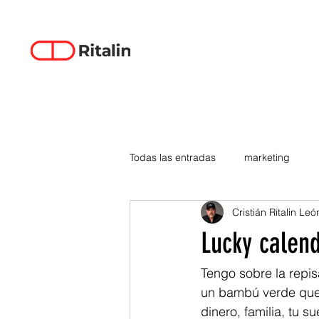
Todas las entradas
marketing
Cristián Ritalin Leó
data-driven creativity
empren
Lucky calen
smartphones
tecnología
Tengo sobre la repis
un bambú verde que,
dinero, familia, tu su