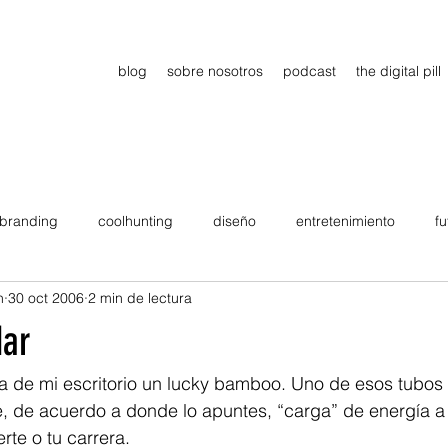
blog
sobre nosotros
podcast
the digital pill
branding
coolhunting
diseño
entretenimiento
fu
n
30 oct 2006
2 min de lectura
dimiento
estrategia
gadgets
motivation
persona
dar
Viajes
tendencias
Wow
B2B
Showcase
a de mi escritorio un lucky bamboo. Uno de esos tubos d
 de acuerdo a donde lo apuntes, “carga” de energía a t
erte o tu carrera.