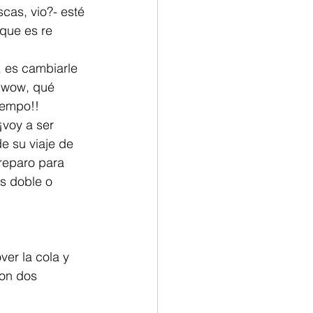
scas, vio?- esté 
que es re 
, es cambiarle 
 wow, qué 
iempo!!
¡voy a ser 
e su viaje de 
reparo para 
s doble o 
er la cola y  
on dos 