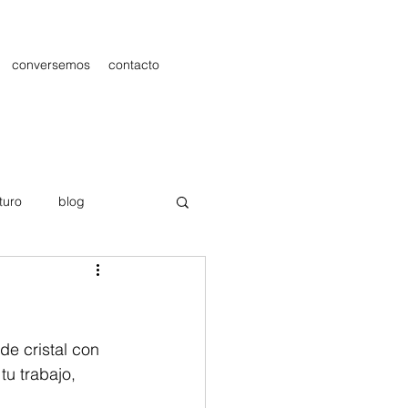
conversemos
contacto
turo
blog
les
Publicidad
e cristal con 
u trabajo, 