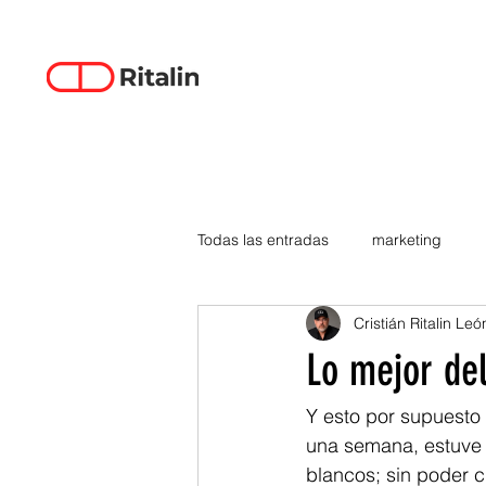
Todas las entradas
marketing
Cristián Ritalin Leó
data-driven creativity
empren
Lo mejor de
smartphones
tecnología
Y esto por supuesto 
una semana, estuve 
blancos; sin poder c