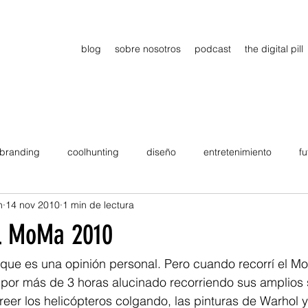
blog
sobre nosotros
podcast
the digital pill
branding
coolhunting
diseño
entretenimiento
fu
n
14 nov 2010
1 min de lectura
dimiento
estrategia
gadgets
motivation
persona
l MoMa 2010
Viajes
tendencias
Wow
B2B
Showcase
que es una opinión personal. Pero cuando recorrí el Mo
por más de 3 horas alucinado recorriendo sus amplios 
reer los helicópteros colgando, las pinturas de Warhol y