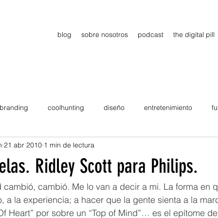
blog
sobre nosotros
podcast
the digital pill
branding
coolhunting
diseño
entretenimiento
fu
n
21 abr 2010
1 min de lectura
dimiento
estrategia
gadgets
motivation
persona
elas. Ridley Scott para Philips.
Viajes
tendencias
Wow
B2B
Showcase
 cambió, cambió. Me lo van a decir a mi. La forma en qu
, a la experiencia; a hacer que la gente sienta a la mar
Of Heart” por sobre un “Top of Mind”… es el epítome de