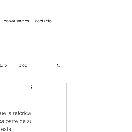
conversemos
contacto
turo
blog
les
Publicidad
e la retórica 
ca parte de su 
 esta 