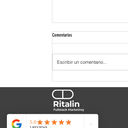
Comentarios
Escribir un comentario...
TBWA se ensució las manos. Y por eso
se nota.