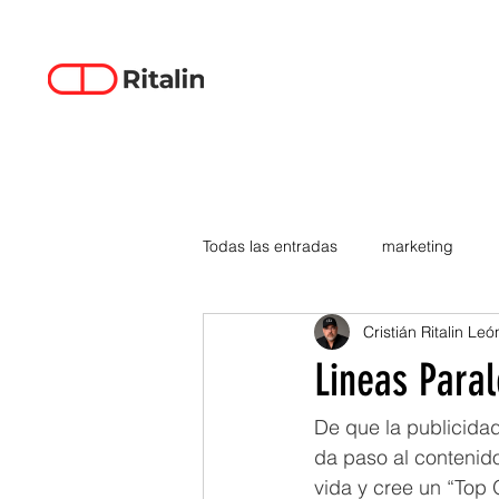
Todas las entradas
marketing
Cristián Ritalin Leó
data-driven creativity
empren
Lineas Paral
smartphones
tecnología
De que la publicidad
da paso al contenido
vida y cree un “Top 