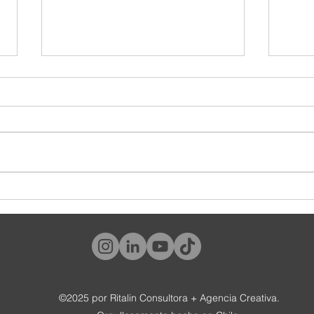
¿Y tú, qué tipo de cliente eres?
#World
tambié
©2025 por Ritalin Consultora + Agencia Creativa.