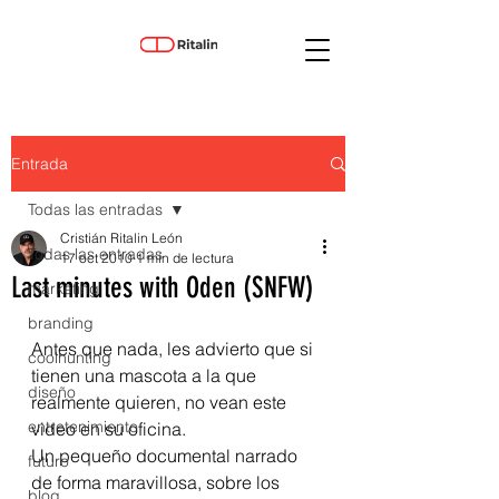
Entrada
Todas las entradas
Cristián Ritalin León
Todas las entradas
17 oct 2010
1 min de lectura
Last minutes with Oden (SNFW)
marketing
branding
Antes que nada, les advierto que si 
coolhunting
tienen una mascota a la que 
diseño
realmente quieren, no vean este 
entretenimiento
video en su oficina.
Un pequeño documental narrado 
futuro
de forma maravillosa, sobre los 
blog