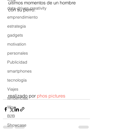
últimos momentos de un hombre 
data-driven creativity
con su perro.
emprendimiento
estrategia
gadgets
motivation
personales
Publicidad
smartphones
tecnología
Viajes
realizado por 
phos pictures
tendencias
Wow
B2B
Showcase