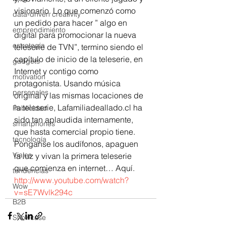
visionario. Lo que comenzó como 
data-driven creativity
un pedido para hacer ” algo en 
emprendimiento
digital para promocionar la nueva 
estrategia
teleserie de TVN”, termino siendo el 
capítulo de inicio de la teleserie, en 
gadgets
Internet y contigo como 
motivation
protagonista. Usando música 
personales
original y las mismas locaciones de 
la teleserie, Lafamiliadeallado.cl ha 
Publicidad
sido tan aplaudida internamente, 
smartphones
que hasta comercial propio tiene. 
tecnología
Ponganse los audífonos, apaguen 
Viajes
la luz y vivan la primera teleserie 
que comienza en internet… Aquí. 
tendencias
http://www.youtube.com/watch?
Wow
v=sE7Wvlk294c
B2B
Showcase