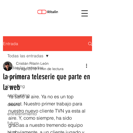
Entrada
Todas las entradas
Cristián Ritalin León
Todas las entradas
19 ago 2010
1 min de lectura
la primera teleserie que parte en
marketing
la web
branding
coolhunting
Ya salió al aire. Ya no es un top 
secret. Nuestro primer trabajo para 
diseño
nuestro nuevo cliente TVN ya esta al 
entretenimiento
aire. Y, como siempre, ha sido 
futuro
gracias a nuestro tremendo equipo 
y, obviamente, a un cliente jugado y 
blog