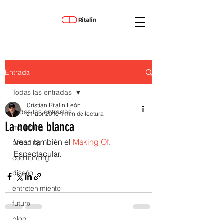
Entrada
Todas las entradas
Cristián Ritalin León
Todas las entradas
21 abr 2010
1 min de lectura
La noche blanca
marketing
Vean también el 
Making Of
. 
branding
Espectacular.
coolhunting
diseño
entretenimiento
futuro
blog