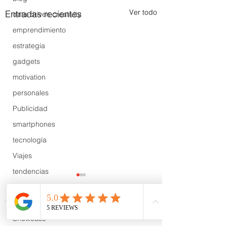
Ver todo
Entradas recientes
data-driven creativity
emprendimiento
estrategia
gadgets
motivation
personales
Publicidad
smartphones
tecnología
Viajes
tendencias
Wow
B2B
Comentarios
Showcase