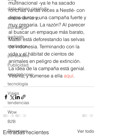
multinacional -ya le ha sacado 
data-driven creativity
ronchas varias veces a Nestlé- con 
datos duros y una campaña fuerte y 
emprendimiento
muy gregaria. La razón? Al parecer 
estrategia
al buscar un empaque más barato, 
gadgets
Mattel está deforestando las selvas 
motivation
de Indonesia. Terminando con la 
vida y el hábitat de cientos de 
personales
animales en peligro de extinción.
Publicidad
La idea de la campaña está genial. 
smartphones
Véanla, y súmense a ella 
aquí
.
tecnología
Viajes
tendencias
Wow
B2B
Showcase
Ver todo
Entradas recientes