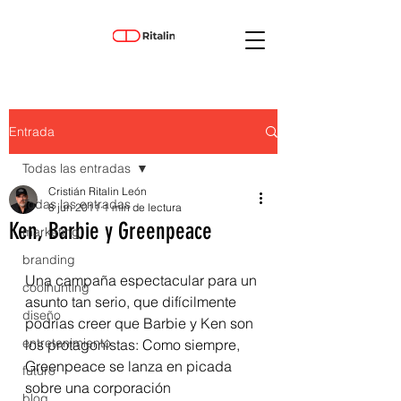
Entrada
Todas las entradas
Cristián Ritalin León
Todas las entradas
8 jun 2011
1 min de lectura
Ken, Barbie y Greenpeace
marketing
branding
Una campaña espectacular para un 
coolhunting
asunto tan serio, que difícilmente 
diseño
podrías creer que Barbie y Ken son 
entretenimiento
los protagonistas: Como siempre, 
Greenpeace se lanza en picada 
futuro
sobre una corporación 
blog