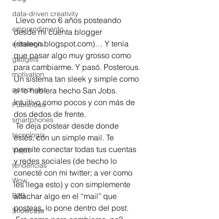
data-driven creativity
 Llevo como 6 años posteando 
emprendimiento
desde mi cuenta blogger 
(ritaleon.blogspot.com)… Y tenía 
estrategia
que pasar algo muy grosso como 
gadgets
para cambiarme. Y pasó. Posterous. 
motivation
Un sistema tan sleek y simple como 
personales
si lo hubiera hecho San Jobs. 
Intuitivo como pocos y con más de 
Publicidad
dos dedos de frente.
smartphones
 Te deja postear desde donde 
tecnología
estés, con un simple mail. Te 
permite conectar todas tus cuentas 
Viajes
y redes sociales (de hecho lo 
tendencias
conecté con mi twitter; a ver como 
Wow
les llega esto) y con simplemente 
attachar algo en el “mail” que 
B2B
posteas, lo pone dentro del post. 
Showcase