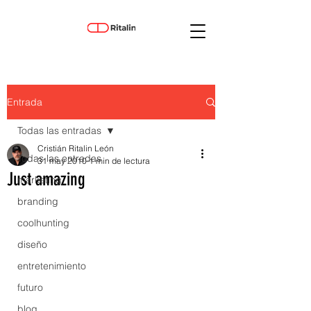
Entrada
Todas las entradas
Cristián Ritalin León
Todas las entradas
31 may 2010
1 min de lectura
Just amazing
marketing
branding
coolhunting
diseño
entretenimiento
futuro
blog