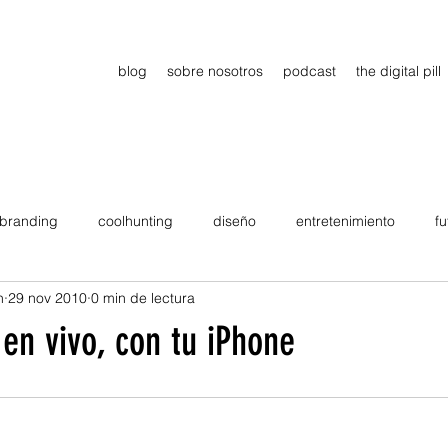
blog
sobre nosotros
podcast
the digital pill
branding
coolhunting
diseño
entretenimiento
fu
n
29 nov 2010
0 min de lectura
dimiento
estrategia
gadgets
motivation
persona
en vivo, con tu iPhone
Viajes
tendencias
Wow
B2B
Showcase