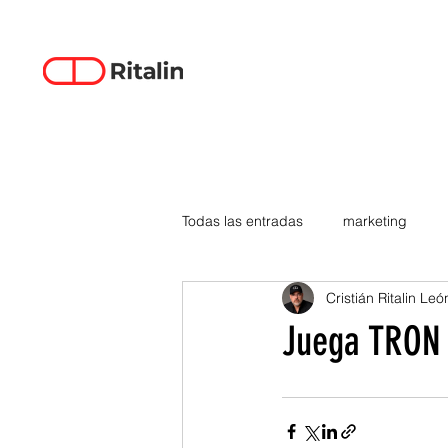
Todas las entradas
marketing
Cristián Ritalin Leó
data-driven creativity
empren
Juega TRON 
smartphones
tecnología