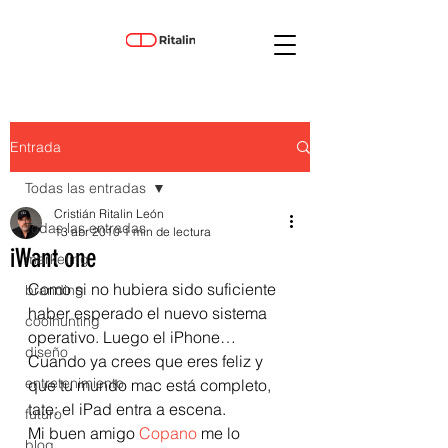
Entrada
Todas las entradas
Cristián Ritalin León
Todas las entradas
13 abr 2010
1 min de lectura
iWant one
marketing
Como si no hubiera sido suficiente 
branding
haber esperado el nuevo sistema 
coolhunting
operativo. Luego el iPhone…
diseño
Cuando ya crees que eres feliz y 
entretenimiento
que tu mundo mac está completo, 
tate: el iPad entra a escena.
futuro
Mi buen amigo 
Copano
 me lo 
blog