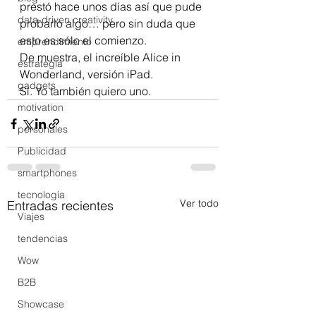
prestó hace unos días así que pude 
data-driven creativity
probarlo algo… pero sin duda que 
esto es sólo el comienzo.
emprendimiento
De muestra, el increíble Alice in 
estrategia
Wonderland, versión iPad.
gadgets
Sí. Yo también quiero uno.
motivation
personales
Publicidad
smartphones
tecnología
Ver todo
Entradas recientes
Viajes
tendencias
Wow
B2B
Showcase