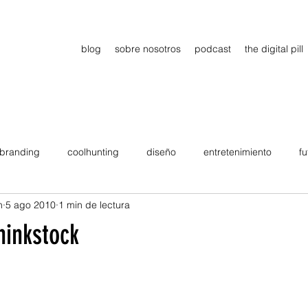
blog
sobre nosotros
podcast
the digital pill
branding
coolhunting
diseño
entretenimiento
fu
n
5 ago 2010
1 min de lectura
dimiento
estrategia
gadgets
motivation
persona
hinkstock
Viajes
tendencias
Wow
B2B
Showcase