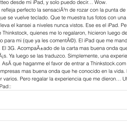
witteo desde mi iPad, y solo puedo decir… Wow. 
 refleja perfecto la sensaciÃ³n de rozar con la punta de
que se vuelve teclado. Que te muestra tus fotos con una
leva el kansei a niveles nunca vistos. Ese es el iPad. P
 Thinkstock, quienes me lo regalaron, hicieron luego d
deo para mi (que ya les comentÃ©). El iPad que me man
. El 3G. AcompaÃ±ado de la carta mas buena onda qu
s. Ya luego se las traduzco. Simplemente, una experie
. AsÃ­ que haganme el favor de entrar a Thinkstock.com 
s empresas mas buena onda que he conocido en la vida. 
 varios. Pero regalar la experiencia que me dieron… Uf
Pad::