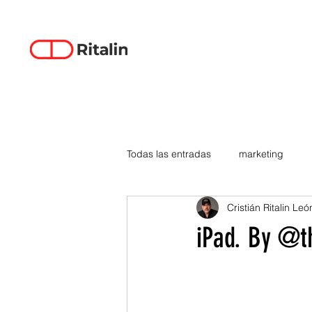
Todas las entradas
marketing
Cristián Ritalin Leó
data-driven creativity
empren
iPad. By @t
smartphones
tecnología