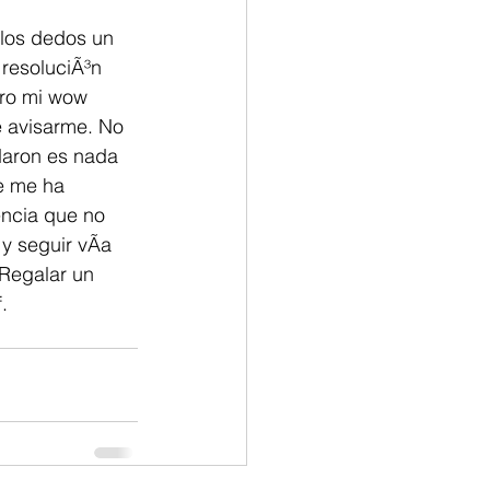
 los dedos un 
 resoluciÃ³n 
ero mi wow 
e avisarme. No 
daron es nada 
e me ha 
ncia que no 
y seguir vÃ­a 
Regalar un 
. 