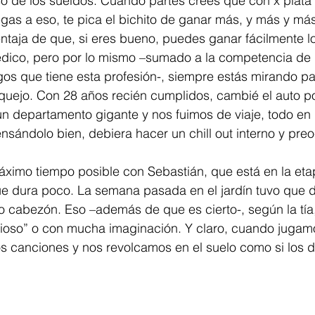
 de los sueldos. Cuando partes crees que con x plata 
legas a eso, te pica el bichito de ganar más, y más y m
ventaja de que, si eres bueno, puedes ganar fácilmente 
ico, pero por lo mismo –sumado a la competencia de p
os que tiene esta profesión-, siempre estás mirando pa
quejo. Con 28 años recién cumplidos, cambié el auto po
un departamento gigante y nos fuimos de viaje, todo en
sándolo bien, debiera hacer un chill out interno y pr
ximo tiempo posible con Sebastián, que está en la eta
e dura poco. La semana pasada en el jardín tuvo que di
zo cabezón. Eso –además de que es cierto-, según la tía
ioso” o con mucha imaginación. Y claro, cuando juga
os canciones y nos revolcamos en el suelo como si los 