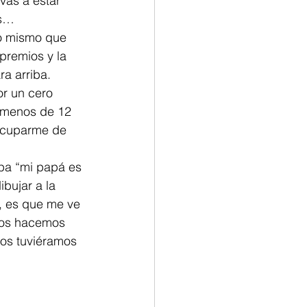
vas a estar 
ás…
lo mismo que 
remios y la 
ra arriba.
r un cero 
 menos de 12 
eocuparme de 
pa “mi papá es 
bujar a la 
, es que me ve 
mos hacemos 
dos tuviéramos 