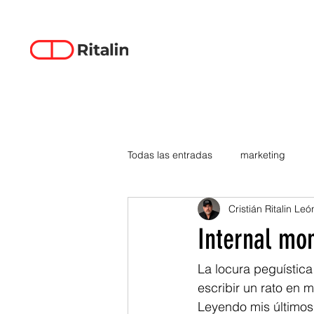
Todas las entradas
marketing
Cristián Ritalin Leó
data-driven creativity
empren
Internal mo
smartphones
tecnología
La locura peguístic
escribir un rato en 
Leyendo mis últimos