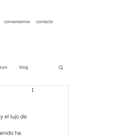
conversemos
contacto
turo
blog
les
Publicidad
 el lujo de 
enido ha 