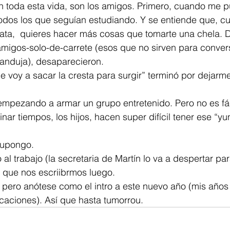
n toda esta vida, son los amigos. Primero, cuando me pu
todos los que seguían estudiando. Y se entiende que, c
ata,  quieres hacer más cosas que tomarte una chela. D
migos-solo-de-carrete (esos que no sirven para convers
anduja), desaparecieron.
me voy a sacar la cresta para surgir” terminó por dejarme
mpezando a armar un grupo entretenido. Pero no es fáci
nar tiempos, los hijos, hacen super difícil tener ese “yu
supongo.
al trabajo (la secretaria de Martín lo va a despertar par
í que nos escriibrmos luego.
o, pero anótese como el intro a este nuevo año (mis año
aciones). Así que hasta tumorrou.