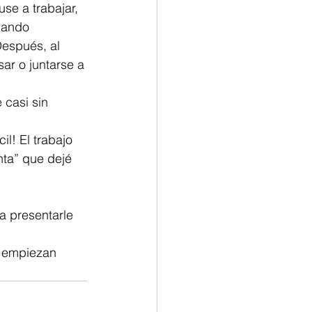
se a trabajar, 
uando 
espués, al 
ar o juntarse a 
 casi sin 
l! El trabajo 
nta” que dejé 
a presentarle 
s empiezan 