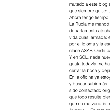
mutado a este blog e
que siempre quise: u
Ahora tengo tiempo p
La Rucia me mandó u
departamento atachad
vida cuasi armada: 
por el idioma y la es
clase ASAP. Onda pa
Y en SCL, nada nuevo
guata todavía me hac
cerrar la boca y deja
En la oficina ya est
y buscar subir más. 
sido contactado orig
que todo resulte bi
que no me vendría m