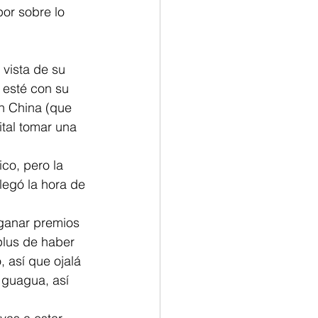
por sobre lo 
vista de su 
 esté con su 
n China (que 
ital tomar una 
co, pero la 
legó la hora de 
.
 ganar premios 
plus de haber 
 así que ojalá 
 guagua, así 