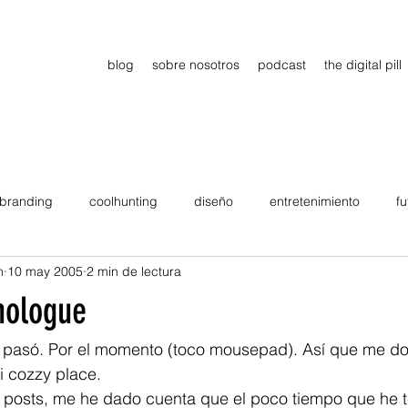
blog
sobre nosotros
podcast
the digital pill
branding
coolhunting
diseño
entretenimiento
fu
n
10 may 2005
2 min de lectura
dimiento
estrategia
gadgets
motivation
persona
nologue
Viajes
tendencias
Wow
B2B
Showcase
a pasó. Por el momento (toco mousepad). Así que me doy
mi cozzy place.
 posts, me he dado cuenta que el poco tiempo que he t