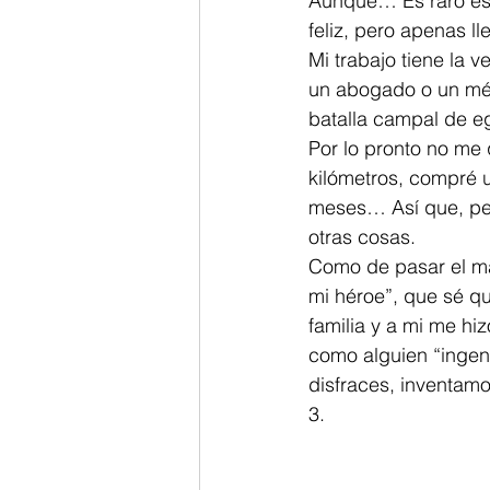
Aunque… Es raro eso
feliz, pero apenas l
Mi trabajo tiene la 
un abogado o un méd
batalla campal de eg
Por lo pronto no me 
kilómetros, compré 
meses… Así que, pen
otras cosas.
Como de pasar el má
mi héroe”, que sé qu
familia y a mi me hi
como alguien “ingen
disfraces, inventam
3.