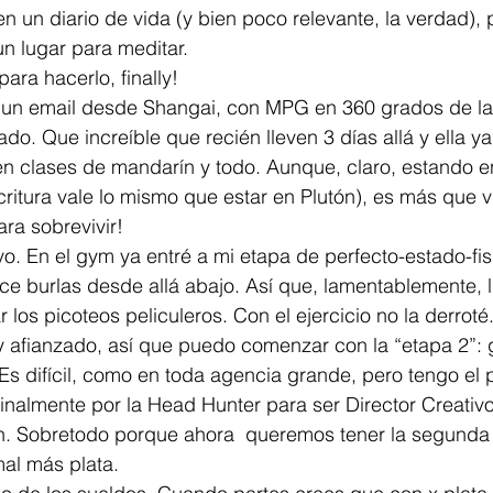
n un diario de vida (y bien poco relevante, la verdad), 
n lugar para meditar.
ara hacerlo, finally!
n email desde Shangai, con MPG en 360 grados de la 
o. Que increíble que recién lleven 3 días allá y ella ya
en clases de mandarín y todo. Aunque, claro, estando e
critura vale lo mismo que estar en Plutón), es más que v
ra sobrevivir!
. En el gym ya entré a mi etapa de perfecto-estado-fisi
e burlas desde allá abajo. Así que, lamentablemente, l
r los picoteos peliculeros. Con el ejercicio no la derroté
oy afianzado, así que puedo comenzar con la “etapa 2”:
Es difícil, como en toda agencia grande, pero tengo el 
inalmente por la Head Hunter para ser Director Creativo,
en. Sobretodo porque ahora  queremos tener la segunda
al más plata.