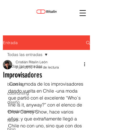
Entrada
Todas las entradas
Cristián Ritalin León
Todas las entradas
2 jun 2010
1 min de lectura
Improvisadores
marketing
 Con la moda de los improvisadores 
branding
dando vuelta en Chile -una moda 
coolhunting
que partió con el excelente “Who`s 
diseño
line is it, anyway?” con el elenco de 
entretenimiento
Drew Carrey Show, hace varios 
años; y que extrañamente llegó a 
futuro
Chile no con uno, sino que con dos 
blog