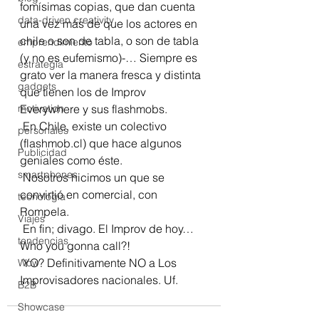
fomísimas copias, que dan cuenta 
data-driven creativity
una vez más de que los actores en 
chile o son de tabla, o son de tabla 
emprendimiento
(y no es eufemismo)-… Siempre es 
estrategia
grato ver la manera fresca y distinta 
gadgets
que tienen los de Improv 
motivation
Everywhere y sus flashmobs.
 En Chile, existe un colectivo 
personales
(flashmob.cl) que hace algunos 
Publicidad
geniales como éste. 
smartphones
 Nosotros hicimos un que se 
convirtió en comercial, con 
tecnología
Rompela.
Viajes
 En fin; divago. El Improv de hoy… 
tendencias
Who you gonna call?!
 YO? Definitivamente NO a Los 
Wow
Improvisadores nacionales. Uf.
B2B
Showcase