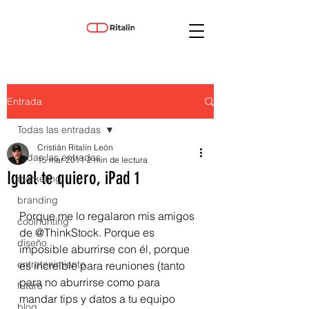
Entrada
Todas las entradas
Cristián Ritalin León
Todas las entradas
15 mar 2011
2 min de lectura
Igual te quiero, iPad 1
marketing
branding
Porque me lo regalaron mis amigos 
coolhunting
de @ThinkStock. Porque es 
diseño
imposible aburrirse con él, porque 
entretenimiento
es increíble para reuniones (tanto 
para no aburrirse como para 
futuro
mandar tips y datos a tu equipo 
blog