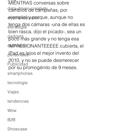
MIENTRAS conversas sobre 
data-driven creativity
cambios de campañas, por 
ejemplo) y porque, aunque no 
emprendimiento
tenga dos cámaras -una de ellas es 
estrategia
bien rasca, dijo el picado-, sea un 
gadgets
poco más grande y no tenga esa 
motivation
IMPRESIONANTEEEEE cubierta, el 
iPad es lejos el mejor invento del 
personales
2010, y no se puede desmerecer 
Publicidad
por su promogénito de 9 meses.
smartphones
tecnología
Viajes
tendencias
Wow
B2B
Showcase