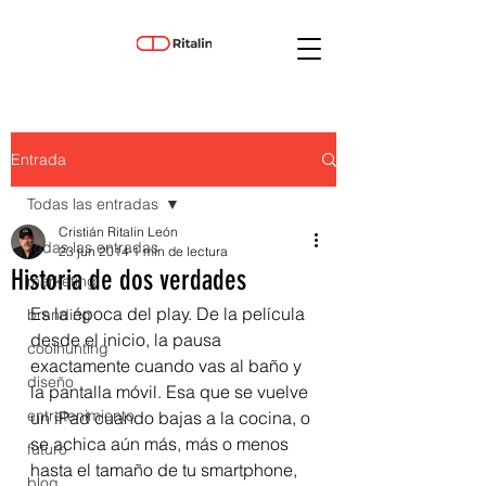
Entrada
Todas las entradas
Cristián Ritalin León
Todas las entradas
23 jun 2014
1 min de lectura
Historia de dos verdades
marketing
Es la época del play. De la película 
branding
desde el inicio, la pausa 
coolhunting
exactamente cuando vas al baño y 
diseño
la pantalla móvil. Esa que se vuelve 
entretenimiento
un iPad cuando bajas a la cocina, o 
se achica aún más, más o menos 
futuro
hasta el tamaño de tu smartphone, 
blog