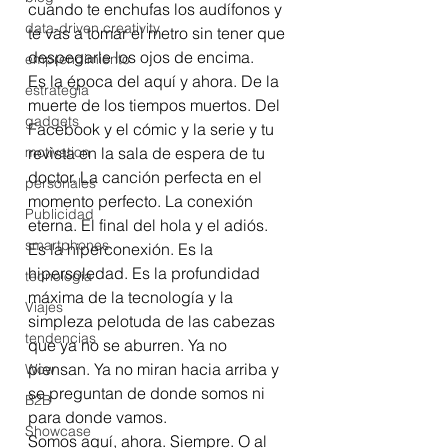
cuando te enchufas los audífonos y 
data-driven creativity
te vas a tomar el metro sin tener que 
despegarle los ojos de encima.
emprendimiento
Es la época del aquí y ahora. De la 
estrategia
muerte de los tiempos muertos. Del 
gadgets
Facebook y el cómic y la serie y tu 
motivation
revista en la sala de espera de tu 
doctor. La canción perfecta en el 
personales
momento perfecto. La conexión 
Publicidad
eterna. El final del hola y el adiós.
smartphones
Es la hiperconexión. Es la 
hipersoledad. Es la profundidad 
tecnología
máxima de la tecnología y la 
Viajes
simpleza pelotuda de las cabezas 
tendencias
que ya no se aburren. Ya no 
piensan. Ya no miran hacia arriba y 
Wow
se preguntan de donde somos ni 
B2B
para donde vamos. 
Showcase
Somos aquí, ahora. Siempre. O al 