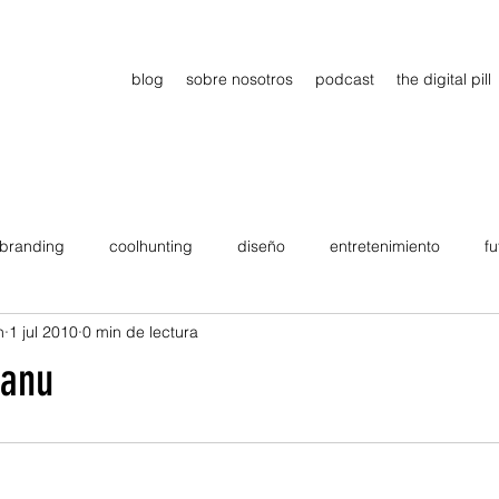
blog
sobre nosotros
podcast
the digital pill
branding
coolhunting
diseño
entretenimiento
fu
n
1 jul 2010
0 min de lectura
dimiento
estrategia
gadgets
motivation
persona
ianu
Viajes
tendencias
Wow
B2B
Showcase