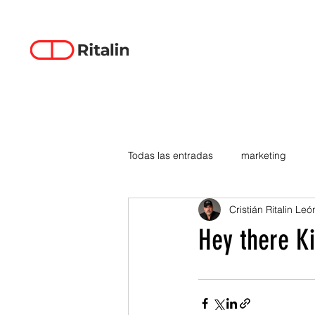
Todas las entradas
marketing
Cristián Ritalin Leó
data-driven creativity
empren
Hey there K
smartphones
tecnología