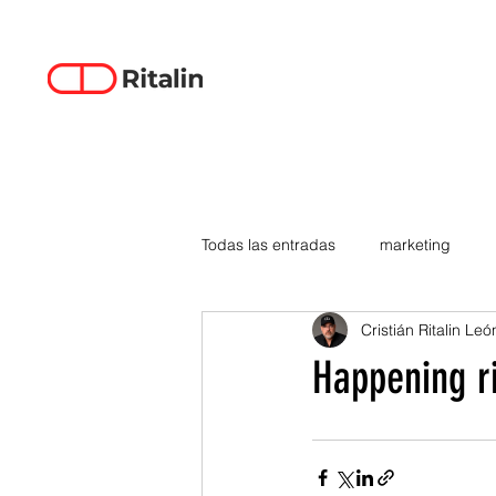
Todas las entradas
marketing
Cristián Ritalin Leó
data-driven creativity
empren
Happening r
smartphones
tecnología