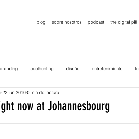
blog
sobre nosotros
podcast
the digital pill
branding
coolhunting
diseño
entretenimiento
fu
n
22 jun 2010
0 min de lectura
dimiento
estrategia
gadgets
motivation
persona
ight now at Johannesbourg
Viajes
tendencias
Wow
B2B
Showcase