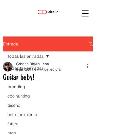
Entrada
Todas las entradas
Cristián Ritalin León
Todas las entradas
8 jun 2011
0 min de lectura
Guitar baby!
marketing
branding
coolhunting
diseño
entretenimiento
futuro
blog