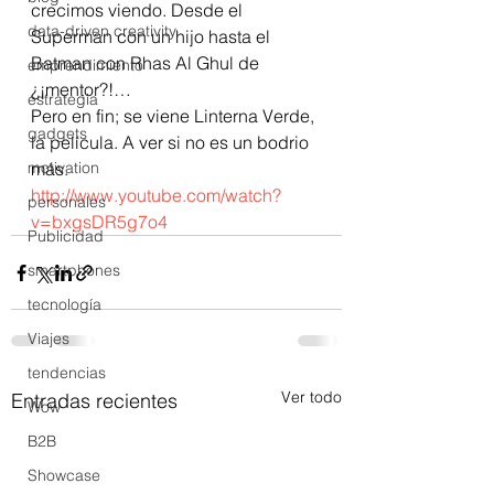
crecimos viendo. Desde el 
data-driven creativity
Superman con un hijo hasta el 
Batman con Rhas Al Ghul de 
emprendimiento
¿¡mentor?!… 
estrategia
Pero en fin; se viene Linterna Verde, 
gadgets
la película. A ver si no es un bodrio 
motivation
más. 
http://www.youtube.com/watch?
personales
v=bxgsDR5g7o4
Publicidad
smartphones
tecnología
Viajes
tendencias
Ver todo
Entradas recientes
Wow
B2B
Showcase