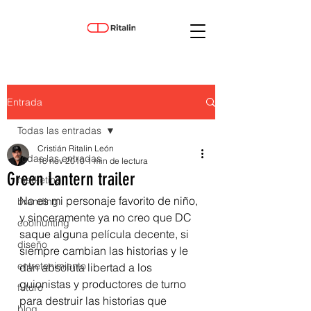
Entrada
Todas las entradas
Cristián Ritalin León
Todas las entradas
18 nov 2010
1 min de lectura
Green Lantern trailer
marketing
No es mi personaje favorito de niño, 
branding
y sinceramente ya no creo que DC 
coolhunting
saque alguna película decente, si 
diseño
siempre cambian las historias y le 
entretenimiento
dan absoluta libertad a los 
guionistas y productores de turno 
futuro
para destruir las historias que 
blog