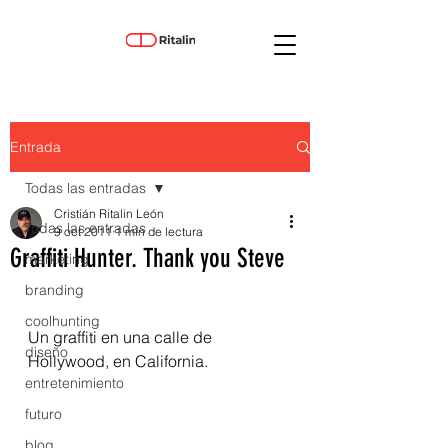
Entrada
Todas las entradas
Cristián Ritalin León
Todas las entradas
9 oct 2011
1 min de lectura
Graffiti Hunter. Thank you Steve
marketing
branding
coolhunting
Un graffiti en una calle de 
diseño
Hollywood, en California. 
entretenimiento
futuro
blog