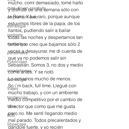
mucho, comí demasiado, tomé harto 
data-driven creativity
y disfruté de una semana sólo con 
la Romi. Y fue raro, porque aunque 
emprendimiento
estuvimos libres de la papa, de los 
estrategia
llantos, pudiendo salir a bailar 
gadgets
todas las noches y despertarnos tan 
motivation
tarde que creo que bajamos sólo 2 
veces a desayunar, me di cuenta de 
personales
que ya no podemos salir sin 
Publicidad
Sebastián. Somos 3, no dos y medio 
smartphones
como antes. Y se notó. 
Lo echamos mucho de menos.
tecnología
So i`m back, full time. Llegué con 
Viajes
mucho trabajo, y con un ambiente 
tendencias
medio competitivo por el cambio de 
director que como que me gusta 
Wow
pero no. Me sentí llegando medio 
B2B
mal parado. Todos precalentados y 
Showcase
dándole fuerte, y yo recién 