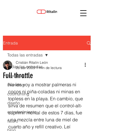
Entrada
Todas las entradas
Cristián Ritalin León
Todas las entradas
26 abr 2005
1 min de lectura
Full throttle
marketing
No les voy a mostrar palmeras ni 
branding
cocos ni piña-coladas ni minas en 
coolhunting
topless en la playa. En cambio, que 
diseño
sirva de resumen que el control-alt-
entretenimiento
suprimir mental de estos 7 días, fue 
una mezcla entre luna de miel de 
futuro
cuarto año y refill creativo. Leí 
blog