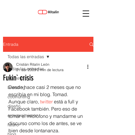
Entrada
Todas las entradas
Cristián Ritalin León
Todas las entradas
21 abr 2009
2 min de lectura
Fukin` crisis
marketing
Desde hace casi 2 meses que no 
branding
escribía en mi blog. Tomad.
coolhunting
Aunque claro, 
twitter
 está a full y 
diseño
Facebook también. Pero eso de 
entretenimiento
tomar el micrófono y mandarme un 
discurso como los de antes, se ve 
futuro
bien desde lontananza.
blog