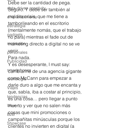
Debe ser la cantidad de pega. 
data-driven creativity
Seguro. Y debe ser también al 
maldita crisis, que me tiene a 
emprendimiento
tamborileando en el escritorio 
estrategia
(mentalmente nomás, que el trabajo 
gadgets
no para) mientras el fade out de 
motivation
marketing directo a digital no se ve 
venir.
personales
Para nada.
Publicidad
Y es desesperante, I must say: 
smartphones
cambiarme de una agencia gigante 
como McCann para empezar a 
tecnología
darle duro a algo que me encanta y 
Viajes
que, sabía, iba a costar al principio, 
tendencias
es una cosa… pero llegar a punto 
muerto y ver que no salen más 
Wow
cosas que mini promociones o 
B2B
campañitas minúsculas porque los 
Showcase
clientes no invierten en digital (a 