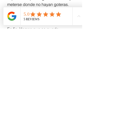
meterse donde no hayan goteras.
Si supiera la respuesta, no estaría 
escribiendo esto.
O quizás sí, pero con otro ánimo.
En fin. Vamos que se puede.
Ver todo
Entradas recientes