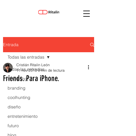
Entrada
Todas las entradas
Cristián Ritalin León
Todas las entradas
11 nov 2010
0 min de lectura
Friends. Para iPhone.
marketing
branding
coolhunting
diseño
entretenimiento
futuro
blog