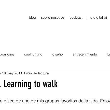
blog
sobre nosotros
podcast
the digital pill
branding
coolhunting
diseño
entretenimiento
fu
n
18 may 2011
1 min de lectura
dimiento
estrategia
gadgets
motivation
persona
, Learning to walk
Viajes
tendencias
Wow
B2B
Showcase
mo disco de uno de mis grupos favoritos de la vida. Enjoy