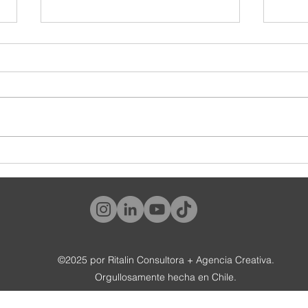
¿Y tú, qué tipo de cliente eres?
#World
tambié
©2025 por Ritalin Consultora + Agencia Creativa.
Orgullosamente hecha en Chile.