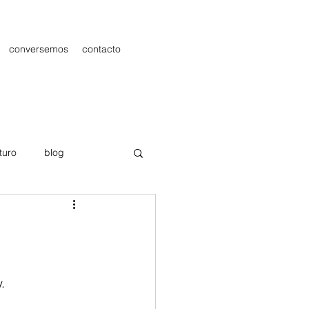
conversemos
contacto
turo
blog
les
Publicidad
.