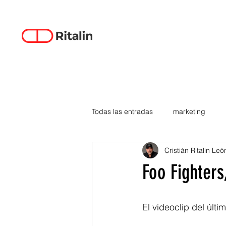
Todas las entradas
marketing
Cristián Ritalin Leó
data-driven creativity
empren
Foo Fighters
smartphones
tecnología
El videoclip del últi