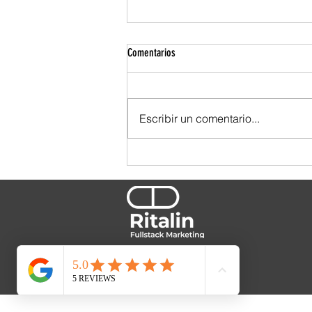
Comentarios
Escribir un comentario...
TBWA se ensució las manos. Y por eso
se nota.