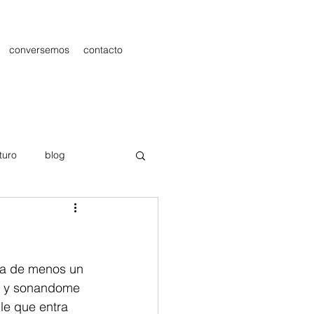
conversemos
contacto
turo
blog
les
Publicidad
ha de menos un 
se y sonandome 
le que entra 