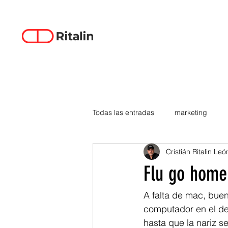
Todas las entradas
marketing
Cristián Ritalin Leó
data-driven creativity
empren
Flu go home
smartphones
tecnología
A falta de mac, bue
computador en el de
hasta que la nariz s