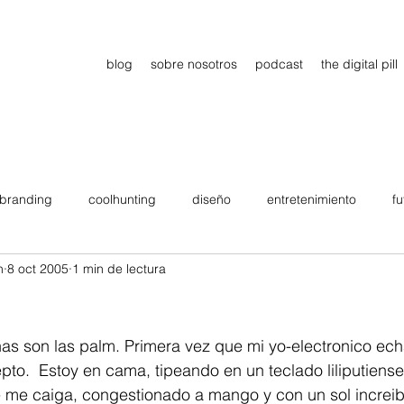
blog
sobre nosotros
podcast
the digital pill
branding
coolhunting
diseño
entretenimiento
fu
n
8 oct 2005
1 min de lectura
dimiento
estrategia
gadgets
motivation
persona
Viajes
tendencias
Wow
B2B
Showcase
nas son las palm. Primera vez que mi yo-electronico ec
pto.  Estoy en cama, tipeando en un teclado liliputien
e me caiga, congestionado a mango y con un sol increib