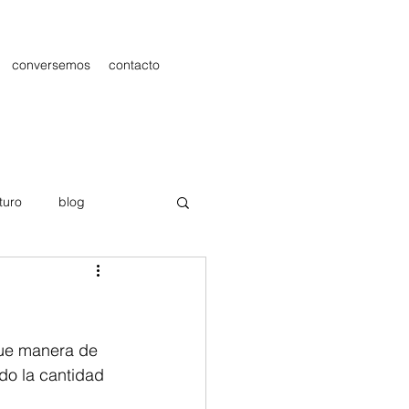
conversemos
contacto
turo
blog
les
Publicidad
ue manera de 
do la cantidad 