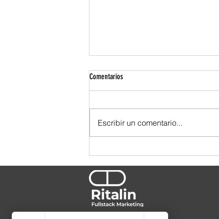
Comentarios
Escribir un comentario...
TBWA se ensució las manos. Y por eso
se nota.