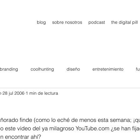
blog
sobre nosotros
podcast
the digital pill
branding
coolhunting
diseño
entretenimiento
fu
n
28 jul 2006
1 min de lectura
dimiento
estrategia
gadgets
motivation
persona
Viajes
tendencias
Wow
B2B
Showcase
añorado finde (como lo eché de menos esta semana; ¡q
ejo este video del ya milagroso YouTube.com ¿se han fija
 encontrar ahí?