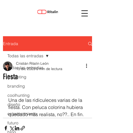
Entrada
Todas las entradas
Cristián Ritalin León
Todas las entradas
13 dic 2005
0 min de lectura
Fiesta
marketing
branding
coolhunting
Una de las ridiculeces varias de la 
diseño
fiesta. Con peluca colorina hubiera 
entretenimiento
quedado más realista, no??.. En fin.
futuro
blog