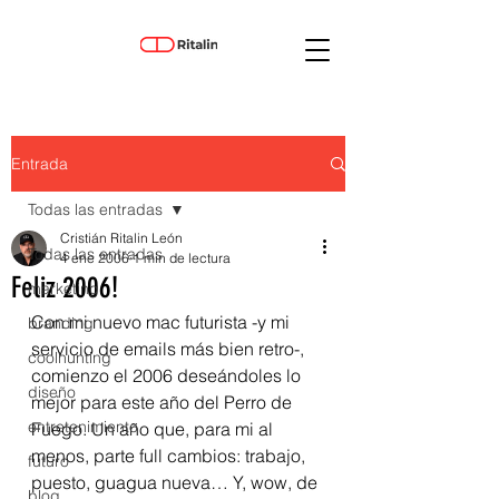
Entrada
Todas las entradas
Cristián Ritalin León
Todas las entradas
4 ene 2006
1 min de lectura
Feliz 2006!
marketing
Con mi nuevo mac futurista -y mi 
branding
servicio de emails más bien retro-, 
coolhunting
comienzo el 2006 deseándoles lo 
diseño
mejor para este año del Perro de 
entretenimiento
Fuego. Un año que, para mi al 
menos, parte full cambios: trabajo, 
futuro
puesto, guagua nueva… Y, wow, de 
blog