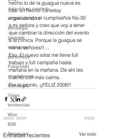
hecho lo de la guagua nueva es 
data-driven creativity
casi un hecho. Le estoy 
organizando el cumpleaños No.30 
emprendimiento
a mi señora y creo que voy a tener 
estrategia
que cambiar la dirección del evento 
gadgets
a la clínica. Porque la guagua se 
motivation
viene, señores!!…
Eso. El nuevo sitial me tiene full 
personales
trabajo y full campaña hasta 
Publicidad
mañana en la mañana. De ahí les 
smartphones
cuento con más calma.
Por lo pronto, ¡¡FELIZ 2006!!
tecnología
Viajes
tendencias
Wow
B2B
Showcase
Ver todo
Entradas recientes