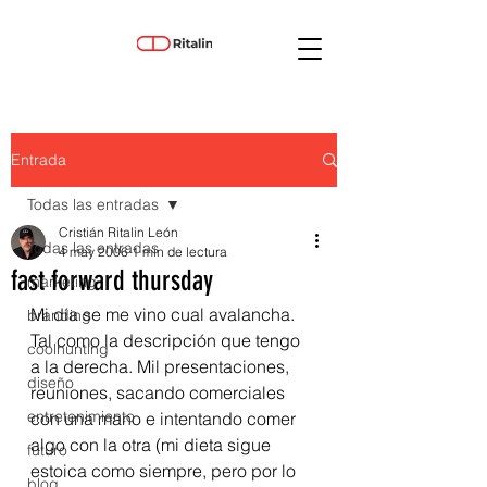
Entrada
Todas las entradas
Cristián Ritalin León
Todas las entradas
4 may 2006
1 min de lectura
fast forward thursday
marketing
Mi día se me vino cual avalancha. 
branding
Tal como la descripción que tengo 
coolhunting
a la derecha. Mil presentaciones, 
diseño
reuniones, sacando comerciales 
entretenimiento
con una mano e intentando comer 
algo con la otra (mi dieta sigue 
futuro
estoica como siempre, pero por lo 
blog