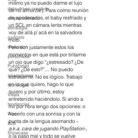
mismo ya no puedo darme el lujo 
data-driven creativity
de no almorzar). Para colmo reunión 
de apoderados, el baby resfriado y 
emprendimiento
un SCL en cámara lenta mientras 
estrategia
voy de allá p`acá en la salvadora 
gadgets
moto.
motivation
Pero son justamente estos los 
momentos en que está por tiritarme 
personales
un ojo que digo “¿estresado? ¿De 
Publicidad
qué? ¿De esto?”… No puedo 
smartphones
estresarme. No es lógico. Trabajo 
en lo que quiero, hago lo que 
tecnología
quiero y, por último, estoy 
Viajes
entretenido haciéndolo. Si ando a 
tendencias
mil por hora tengo dos opciones: o 
hacerlo con una sonrisa y con la 
Wow
punta de la lengua asomando –
B2B
a.k.a. cara de jugando PlayStation
-, 
Showcase
o la paso mal y todo se vuelve 