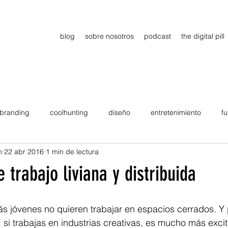
blog
sobre nosotros
podcast
the digital pill
branding
coolhunting
diseño
entretenimiento
fu
n
22 abr 2016
1 min de lectura
dimiento
estrategia
gadgets
motivation
persona
e trabajo liviana y distribuida
Viajes
tendencias
Wow
B2B
Showcase
ás jóvenes no quieren trabajar en espacios cerrados. Y
i trabajas en industrias creativas, es mucho más excit