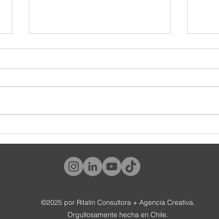
¿Y tú, qué tipo de cliente eres?
#World
tambié
©2025 por Ritalin Consultora + Agencia Creativa.
Orgullosamente hecha en Chile.