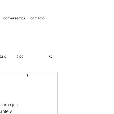
conversemos
contacto
turo
blog
les
Publicidad
 para qué 
ante e 