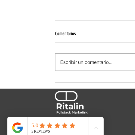
Comentarios
Escribir un comentario...
TBWA se ensució las manos. Y por eso
se nota.