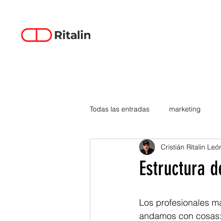
Todas las entradas
marketing
Cristián Ritalin Leó
data-driven creativity
empren
Estructura d
smartphones
tecnología
Los profesionales m
andamos con cosas: s