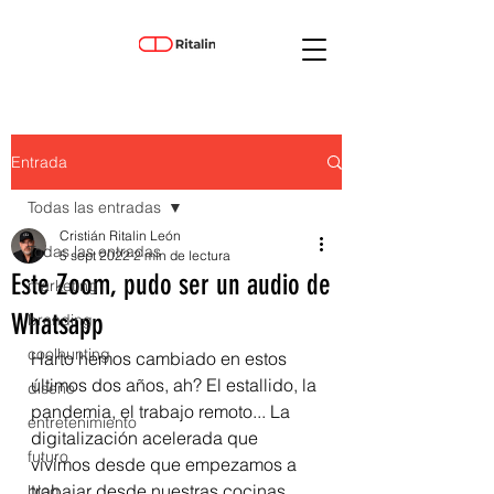
Entrada
Todas las entradas
Cristián Ritalin León
Todas las entradas
5 sept 2022
2 min de lectura
Este Zoom, pudo ser un audio de
marketing
Whatsapp
branding
coolhunting
Harto hemos cambiado en estos 
últimos dos años, ah? El estallido, la 
diseño
pandemia, el trabajo remoto... La 
entretenimiento
digitalización acelerada que 
futuro
vivimos desde que empezamos a 
trabajar desde nuestras cocinas, 
blog