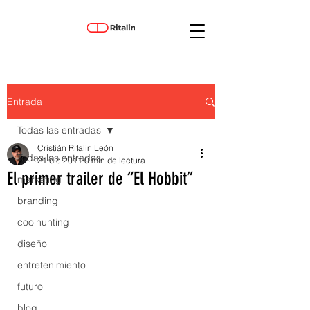
Entrada
Todas las entradas
Cristián Ritalin León
Todas las entradas
21 dic 2011
0 min de lectura
El primer trailer de “El Hobbit”
marketing
branding
coolhunting
diseño
entretenimiento
futuro
blog