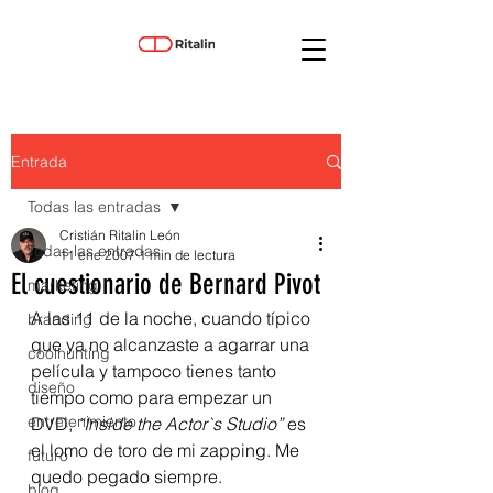
Entrada
Todas las entradas
Cristián Ritalin León
Todas las entradas
11 ene 2007
1 min de lectura
El cuestionario de Bernard Pivot
marketing
A las 11 de la noche, cuando típico 
branding
que ya no alcanzaste a agarrar una 
coolhunting
película y tampoco tienes tanto 
diseño
tiempo como para empezar un 
entretenimiento
DVD, 
“Inside the Actor`s Studio”
 es 
el lomo de toro de mi zapping. Me 
futuro
quedo pegado siempre. 
blog