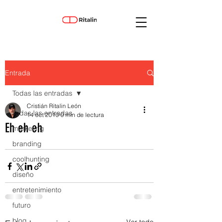
Entrada
Todas las entradas
Cristián Ritalin León
Todas las entradas
14 oct 2010
0 min de lectura
Eh eh eh
marketing
branding
coolhunting
diseño
entretenimiento
futuro
blog