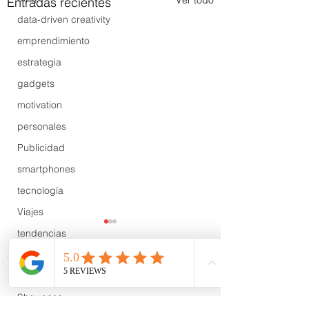
Ver todo
Entradas recientes
data-driven creativity
emprendimiento
estrategia
gadgets
motivation
personales
Publicidad
smartphones
tecnología
Viajes
tendencias
Wow
B2B
Comentarios
Showcase