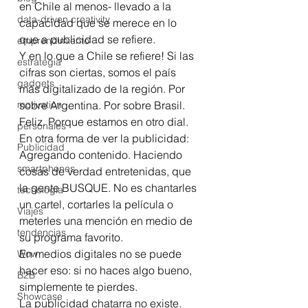
en Chile al menos- llevado a la 
data-driven creativity
capacidad que se merece en lo 
que a publicidad se refiere.
emprendimiento
Y en lo que a Chile se refiere! Si las 
estrategia
cifras son ciertas, somos el país 
gadgets
más digitalizado de la región. Por 
motivation
sobre Argentina. Por sobre Brasil.
Feliz. Porque estamos en otro dial. 
personales
En otra forma de ver la publicidad: 
Publicidad
Agregando contenido. Haciendo 
smartphones
cosas de verdad entretenidas, que 
la gente BUSQUE. No es chantarles 
tecnología
un cartel, cortarles la película o 
Viajes
meterles una mención en medio de 
tendencias
su programa favorito.
En medios digitales no se puede 
Wow
hacer eso: si no haces algo bueno, 
B2B
simplemente te pierdes.
Showcase
La publicidad chatarra no existe.