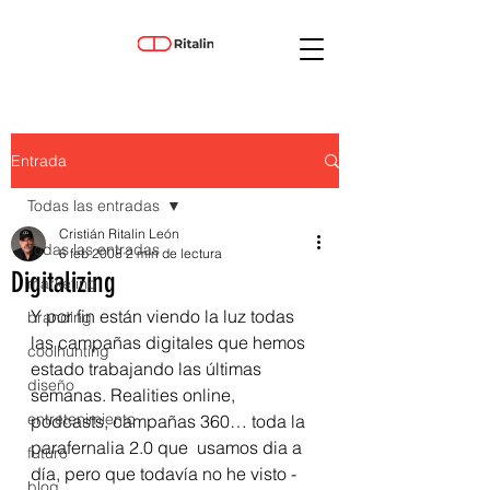
Entrada
Todas las entradas
Cristián Ritalin León
Todas las entradas
6 feb 2008
2 min de lectura
Digitalizing
marketing
Y por fin están viendo la luz todas 
branding
las campañas digitales que hemos 
coolhunting
estado trabajando las últimas 
diseño
semanas. Realities online, 
entretenimiento
podcasts, campañas 360… toda la 
parafernalia 2.0 que  usamos dia a 
futuro
día, pero que todavía no he visto -
blog