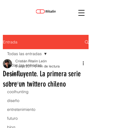
Entrada
Todas las entradas
Cristián Ritalin León
Todas las entradas
5 sept 2011
0 min de lectura
Desinfluyente. La primera serie
marketing
sobre un twittero chileno
branding
coolhunting
diseño
entretenimiento
futuro
blog