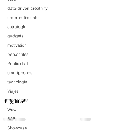
data-driven creativity
emprendimiento
estrategia
gadgets
motivation
personales
Publicidad
smartphones
tecnología
Viajes
tendencias
Wow
B2B
Showcase