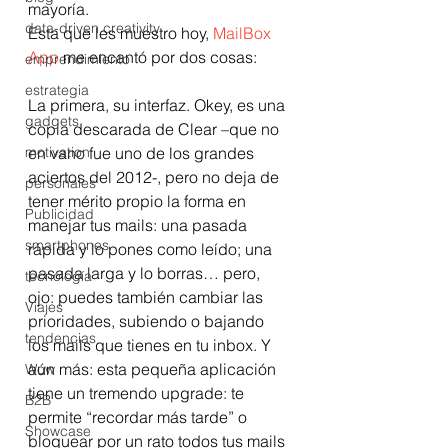
mayoría. 
data-driven creativity
Esta que les muestro hoy, 
MailBox 
App
 me encantó por dos cosas:
emprendimiento
estrategia
La primera, su interfaz. Okey, es una 
gadgets
copia descarada de Clear –que no 
motivation
en vano fue uno de los grandes 
aciertos del 2012-, pero no deja de 
personales
tener mérito propio la forma en 
Publicidad
manejar tus mails: una pasada 
smartphones
rápida y lo pones como leído; una 
pasada larga y lo borras… pero, 
tecnología
ojo: puedes también cambiar las 
Viajes
prioridades, subiendo o bajando 
tendencias
los mails que tienes en tu inbox. Y 
aún más: esta pequeña aplicación 
Wow
tiene un tremendo upgrade: te 
B2B
permite “recordar más tarde” o 
Showcase
bloquear por un rato todos tus mails 