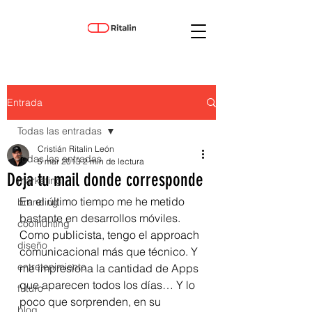
Entrada
Todas las entradas
Cristián Ritalin León
Todas las entradas
5 mar 2013
2 min de lectura
Deja tu mail donde corresponde
marketing
En el último tiempo me he metido 
branding
bastante en desarrollos móviles. 
coolhunting
Como publicista, tengo el approach 
diseño
comunicacional más que técnico. Y 
entretenimiento
me impresiona la cantidad de Apps 
que aparecen todos los días… Y lo 
futuro
poco que sorprenden, en su 
blog