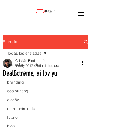
Entrada
Todas las entradas
Cristián Ritalin León
Todas las entradas
4 may 2012
0 min de lectura
DealExtreme, ai lov yu
marketing
branding
coolhunting
diseño
entretenimiento
futuro
blog